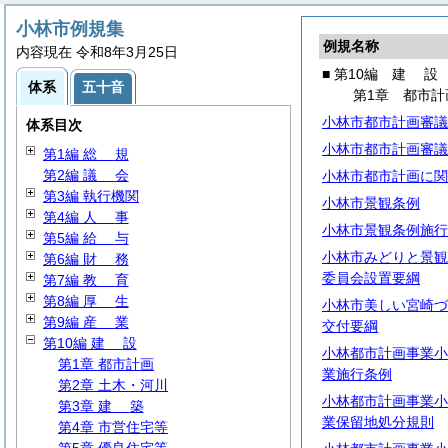
小林市例規集
例規名称
内容現在 令和8年3月25日
■ 第10編
建
設
体系
五十音
第1章 都市計
小林市都市計画審議
体系目次
小林市都市計画審議
第1編
総
規
第2編
議
会
小林市都市計画に関
第3編 執行機関
小林市景観条例
第4編
人
事
小林市景観条例施行
第5編
給
与
小林市みどりと景観
第6編
財
務
委員会設置要綱
第7編
教
育
第8編
厚
生
小林市美しい宮崎づ
第9編
産
業
交付要綱
第10編
建
設
小林都市計画事業小
第1章 都市計画
業施行条例
第2章 土木・河川
小林都市計画事業小
第3章
建
築
業保留地処分規則
第4章 市営住宅等