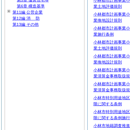
第5章 優良住宅等
小林都市計画事業小
第6章 構造基準
業土地評価規則
第11編 公営企業
小林都市計画事業小
第12編
消
防
業換地設計規則
第13編 その他
小林都市計画事業小
業施行条例
小林都市計画事業小
業土地評価規則
小林都市計画事業小
業換地設計規則
小林都市計画事業小
業清算金事務取扱規
小林都市計画事業小
業清算金事務取扱規
小林市特別用途地区
限に関する条例
小林市特別用途地区
限に関する条例施行
小林市地籍調査推進