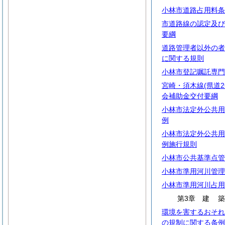
小林市道路占用料条
市道路線の認定及び
要綱
道路管理者以外の者
に関する規則
小林市登記嘱託専門
宮崎・須木線(県道2
会補助金交付要綱
小林市法定外公共用
例
小林市法定外公共用
例施行規則
小林市公共基準点管
小林市準用河川管理
小林市準用河川占用
第3章
建
環境を害するおそれ
の規制に関する条例