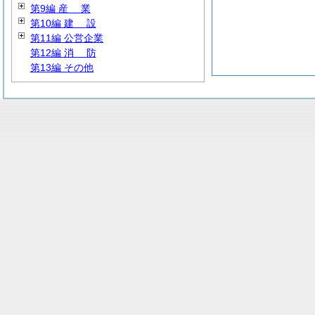
第9編
産
業
第10編
建
設
第11編 公営企業
第12編
消
防
第13編 その他