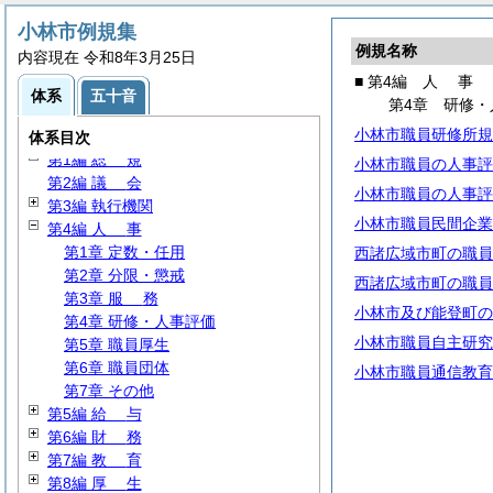
小林市例規集
例規名称
内容現在 令和8年3月25日
■ 第4編
人
事
体系
五十音
第4章 研修・
小林市職員研修所規
体系目次
第1編
総
規
小林市職員の人事評
第2編
議
会
小林市職員の人事評
第3編 執行機関
小林市職員民間企業
第4編
人
事
第1章 定数・任用
西諸広域市町の職員
第2章 分限・懲戒
西諸広域市町の職員
第3章
服
務
小林市及び能登町の
第4章 研修・人事評価
小林市職員自主研究
第5章 職員厚生
第6章 職員団体
小林市職員通信教育
第7章 その他
第5編
給
与
第6編
財
務
第7編
教
育
第8編
厚
生